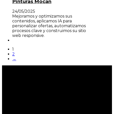
Pinturas Mocan
24/05/2025
Mejoramos y optimizamos sus
contenidos, aplicamos IA para
personalizar ofertas, automatizamos
procesos clave y construimos su sitio
web responsive.
1
2
→
Nuestra newsletter
No te pierdas nada y forma parte de nuestra
comunidad